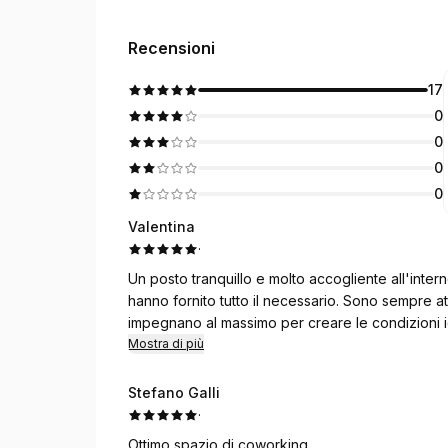
Recensioni
17
0
0
0
0
Valentina
·
Un posto tranquillo e molto accogliente all'intern
hanno fornito tutto il necessario. Sono sempre atte
impegnano al massimo per creare le condizioni id
delle foto bellissime. Vorrei descrivere a parte l'
Mostra di più
scelta e bollitore. Naturalmente tornerò da loro e
Stefano Galli
·
Ottimo spazio di coworking