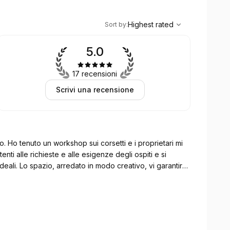
,
Highest rated
Sort
Highest rated
Sort by
:
5.0
17 recensioni
Scrivi una recensione
o. Ho tenuto un workshop sui corsetti e i proprietari mi
nti alle richieste e alle esigenze degli ospiti e si
eali. Lo spazio, arredato in modo creativo, vi garantirà
area bar: c'è tutto: frigorifero, macchina del caffè, tè a
 lo consiglio anche a voi.