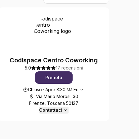
Codispace Centro Coworking
5.0
17 recensioni
Prenota
Orari di apertura
Chiuso
·
Apre
8:30
Fri
AM
Via Mario Morosi, 30
Firenze, Toscana 50127
Contattaci